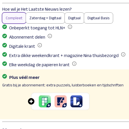
Hoe wil je Het Laatste Nieuws lezen?
Compleet
Zaterdag + Digitaal
Digitaal
Digitaal Basis
Onbeperkt toegang tot HLN+
Lees onbeperkt alle artikels op HLN.be en in de HLN-app, dus ook de
Abonnement delen
Je kunt je abonnement delen met een extra persoon binnen je huish
Digitale krant
Download vanaf 4 uur ‘s morgens jouw digitale krant, precies zoals z
Extra dikke weekendkrant + magazine Nina thuisbezorgd
Ontspan tijdens het weekend met een tas koffie, de extra dikke w
Elke weekdag de papieren krant
Ontvang van maandag t/m zaterdag HLN thuis. De grootste krant van
Plus véél meer
Gratis bij je abonnement: extra puzzels, luisterboeken en tijdschriften