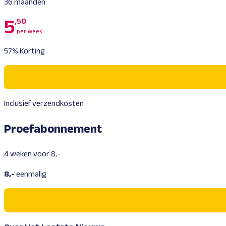
36 maanden
5
,50
per week
57% Korting
Inclusief verzendkosten
Proefabonnement
4 weken voor 8,-
8,-
eenmalig