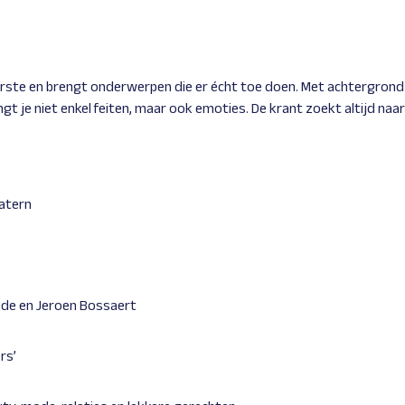
terste en brengt onderwerpen die er écht toe doen. Met achtergrond 
 je niet enkel feiten, maar ook emoties. De krant zoekt altijd naar d
katern
ynde en Jeroen Bossaert
rs’