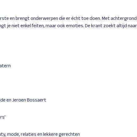
terste en brengt onderwerpen die er écht toe doen. Met achtergrond 
 je niet enkel feiten, maar ook emoties. De krant zoekt altijd naar d
katern
ynde en Jeroen Bossaert
rs’
auty, mode, relaties en lekkere gerechten