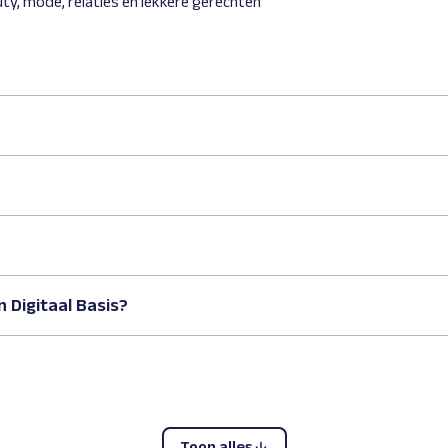
auty, mode, relaties en lekkere gerechten
 Digitaal Basis?
Toon alles